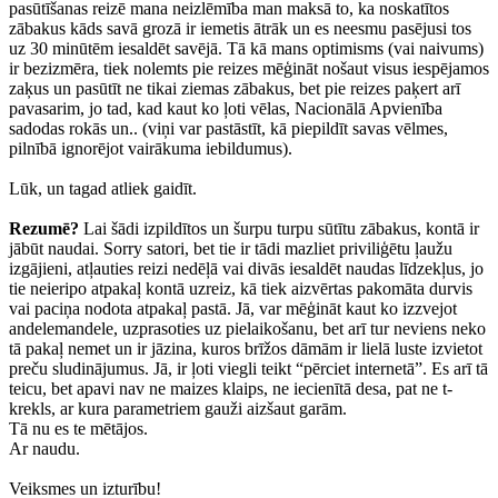
pasūtīšanas reizē mana neizlēmība man maksā to, ka noskatītos
zābakus kāds savā grozā ir iemetis ātrāk un es neesmu pasējusi tos
uz 30 minūtēm iesaldēt savējā. Tā kā mans optimisms (vai naivums)
ir bezizmēra, tiek nolemts pie reizes mēģināt nošaut visus iespējamos
zaķus un pasūtīt ne tikai ziemas zābakus, bet pie reizes paķert arī
pavasarim, jo tad, kad kaut ko ļoti vēlas, Nacionālā Apvienība
sadodas rokās un.. (viņi var pastāstīt, kā piepildīt savas vēlmes,
pilnībā ignorējot vairākuma iebildumus).
Lūk, un tagad atliek gaidīt.
Rezumē?
Lai šādi izpildītos un šurpu turpu sūtītu zābakus, kontā ir
jābūt naudai. Sorry satori, bet tie ir tādi mazliet priviliģētu ļaužu
izgājieni, atļauties reizi nedēļā vai divās iesaldēt naudas līdzekļus, jo
tie neieripo atpakaļ kontā uzreiz, kā tiek aizvērtas pakomāta durvis
vai paciņa nodota atpakaļ pastā. Jā, var mēģināt kaut ko izzvejot
andelemandele, uzprasoties uz pielaikošanu, bet arī tur neviens neko
tā pakaļ nemet un ir jāzina, kuros brīžos dāmām ir lielā luste izvietot
preču sludinājumus. Jā, ir ļoti viegli teikt “pērciet internetā”. Es arī tā
teicu, bet apavi nav ne maizes klaips, ne iecienītā desa, pat ne t-
krekls, ar kura parametriem gauži aizšaut garām.
Tā nu es te mētājos.
Ar naudu.
Veiksmes un izturību!