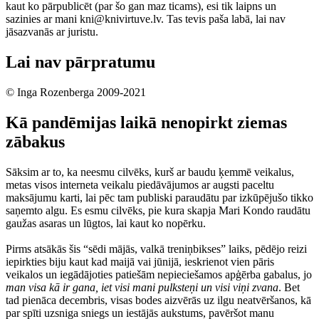
kaut ko pārpublicēt (par šo gan maz ticams), esi tik laipns un
sazinies ar mani kni@knivirtuve.lv. Tas tevis paša labā, lai nav
jāsazvanās ar juristu.
Lai nav pārpratumu
© Inga Rozenberga 2009-2021
Kā pandēmijas laikā nenopirkt ziemas
zābakus
Sāksim ar to, ka neesmu cilvēks, kurš ar baudu ķemmē veikalus,
metas visos interneta veikalu piedāvājumos ar augsti paceltu
maksājumu karti, lai pēc tam publiski paraudātu par izkūpējušo tikko
saņemto algu. Es esmu cilvēks, pie kura skapja Mari Kondo raudātu
gaužas asaras un lūgtos, lai kaut ko nopērku.
Pirms atsākās šis “sēdi mājās, valkā treniņbikses” laiks, pēdējo reizi
iepirkties biju kaut kad maijā vai jūnijā, ieskrienot vien pāris
veikalos un iegādājoties patiešām nepieciešamos apģērba gabalus, jo
man visa kā ir gana, iet visi mani pulksteņi un visi viņi zvana
. Bet
tad pienāca decembris, visas bodes aizvērās uz ilgu neatvēršanos, kā
par spīti uzsniga sniegs un iestājās aukstums, pavēršot manu