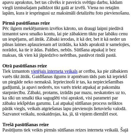
apavu aprakstus, bet tas cilvēks ir paveicis svētīgu darbu, kādam
viegli izmisušajam palīdzot tikt galā ar izvēli. Viena no retajām
lapām, kura ir iespringusi uz maksimāli detalizētu foto pievienošanu.
Pirmā pasūtīšanas reize
Pēc ilgiem meklējumiem izvēlos kāroto, un draugi laipni piedāvā
izmantot savu smalko kontu, lai pie zābakiem tiktu par labāku cenu
un iespējams, arī ātrāk. Zābaki ierodas, it kā der, bet it kā neder un
pilnas laimes aplauzienam arī izrādās, ka kāds aprakstā ir samelojies,
norādot, ka tie ir ādas. Paldies, nebūs. Sūtīšana atpakaļ ir bez
maksas, tik vien kā jāpiedzīvo neērtības, pastāvot rindā pastā.
Otrā pasūtīšanas reize
Tiek izmantots
vietējais interneta veikals
ar cerību, ka pie zābakiem
varēs tikt ātrāk. Gaidīšanas ilgums ir apmēram tāds pats kā iepriekš
un piegāde neko nemaksā. Iepriecinoši ir tas, ka nepieciešamības
gadījumā, ja apavi nederēs, tos varēs triekt atpakaļ ar pakomāta
starpniecību. Zābaki, protams, izrādās par mazu, neskatoties uz to,
ka sīki un smalki tika saguglēti visi apraksti, visi parametri par
zābaku iekšpēdas garumu. Lai atpakaļ sūtīšanas process neliktos
pārāk viegls, veikals atgriešanas lapu pievienojis lietuviešu valodā.
Sazvanot veikalu, noskaidrojas, ka, jā, tā viņiem diemžēl esot.
Trešā pasūtīšanas reize
Pasūtījums tiek veikts pirmās sūtīšanas reizes interneta veikalā. Šajā