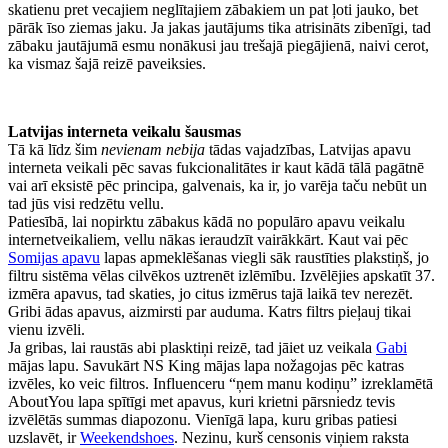
skatienu pret vecajiem neglītajiem zābakiem un pat ļoti jauko, bet
pārāk īso ziemas jaku. Ja jakas jautājums tika atrisināts zibenīgi, tad
zābaku jautājumā esmu nonākusi jau trešajā piegājienā, naivi cerot,
ka vismaz šajā reizē paveiksies.
Latvijas interneta veikalu šausmas
Tā kā līdz šim
nevienam nebija
tādas vajadzības, Latvijas apavu
interneta veikali pēc savas fukcionalitātes ir kaut kādā tālā pagātnē
vai arī eksistē pēc principa, galvenais, ka ir, jo varēja taču nebūt un
tad jūs visi redzētu vellu.
Patiesībā, lai nopirktu zābakus kādā no populāro apavu veikalu
internetveikaliem, vellu nākas ieraudzīt vairākkārt. Kaut vai pēc
Somijas apavu
lapas apmeklēšanas viegli sāk raustīties plakstiņš, jo
filtru sistēma vēlas cilvēkos uztrenēt izlēmību. Izvēlējies apskatīt 37.
izmēra apavus, tad skaties, jo citus izmērus tajā laikā tev nerezēt.
Gribi ādas apavus, aizmirsti par auduma. Katrs filtrs pieļauj tikai
vienu izvēli.
Ja gribas, lai raustās abi plasktiņi reizē, tad jāiet uz veikala
Gabi
mājas lapu. Savukārt NS King mājas lapa nožagojas pēc katras
izvēles, ko veic filtros. Influenceru “ņem manu kodiņu” izreklamētā
AboutYou lapa spītīgi met apavus, kuri krietni pārsniedz tevis
izvēlētās summas diapozonu. Vienīgā lapa, kuru gribas patiesi
uzslavēt, ir
Weekendshoes
. Nezinu, kurš censonis viņiem raksta