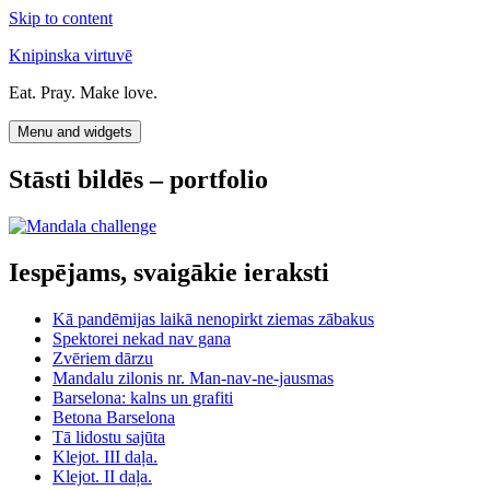
Skip to content
Knipinska virtuvē
Eat. Pray. Make love.
Menu and widgets
Stāsti bildēs – portfolio
Iespējams, svaigākie ieraksti
Kā pandēmijas laikā nenopirkt ziemas zābakus
Spektorei nekad nav gana
Zvēriem dārzu
Mandalu zilonis nr. Man-nav-ne-jausmas
Barselona: kalns un grafiti
Betona Barselona
Tā lidostu sajūta
Klejot. III daļa.
Klejot. II daļa.